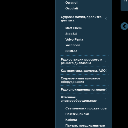
Owatrol
Osculati
Судовая химия, пропитка
для тика
Matt Chem
StopSel
Volvo Penta
Yachticon
SEMCO
Радиостанции морского и
речного диапазона
Картплотеры, эхолоты, АИС
Судовое навигационное
оборудование
Радиолокационная станция
Яхтенное
электрооборудование
Светильники,прожекторы
Розетки, вилки
Кабели
Панели, предохранители