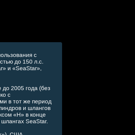
пользования с
тью до 150 л.с.
» и «SeaStar»,
до 2005 года (без
ко с
ми в тот же период
линдров и шлангов
ксом «H» в конце
 шлангах SeaStar.
x»), США.