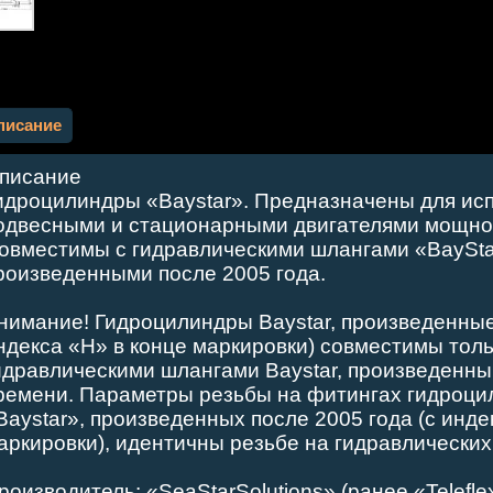
писание
писание
идроцилиндры «Baystar». Предназначены для ис
одвесными и стационарными двигателями мощнос
овместимы с гидравлическими шлангами «BayStar
роизведенными после 2005 года.
нимание! Гидроцилиндры Baystar, произведенные 
ндекса «H» в конце маркировки) совместимы толь
идравлическими шлангами Baystar, произведенны
ремени. Параметры резьбы на фитингах гидроци
Baystar», произведенных после 2005 года (с инде
аркировки), идентичны резьбе на гидравлических
роизводитель: «SeaStarSolutions» (ранее «Telefle