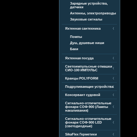
Зарядные устройства,
датчики
Антенны, электроприводы
Звуковые сигналы
Яхтенная сантехника
Помпы
Душ, душевые ниши
Баки
Яхтенная посуда
Светоимпульсные отмашки
СИО-100 ИМПУЛЬС
Кранцы POLYFORM
Подруливающие устройства
Консервант судовой
Сигнально-отличительные
фонари СОФ-900 (Лампы
накаливания)
Сигнально-отличительные
фонари СОФ-900 LED
(светодиодные)
SikaFlex Герметики