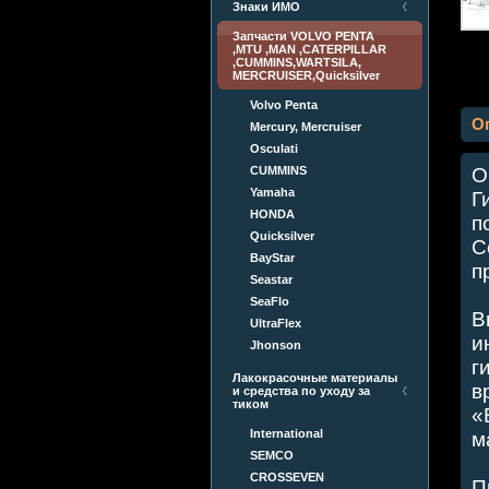
Знаки ИМО
Запчасти VOLVO PENTA
,MTU ,MAN ,CATERPILLAR
,CUMMINS,WARTSILA,
MERCRUISER,Quicksilver
Volvo Penta
О
Mercury, Mercruiser
Osculati
CUMMINS
О
Yamaha
Г
HONDA
п
Quicksilver
С
BayStar
п
Seastar
SeaFlo
В
UltraFlex
и
Jhonson
г
Лакокрасочные материалы
в
и средства по уходу за
тиком
«
International
м
SEMCO
CROSSEVEN
П