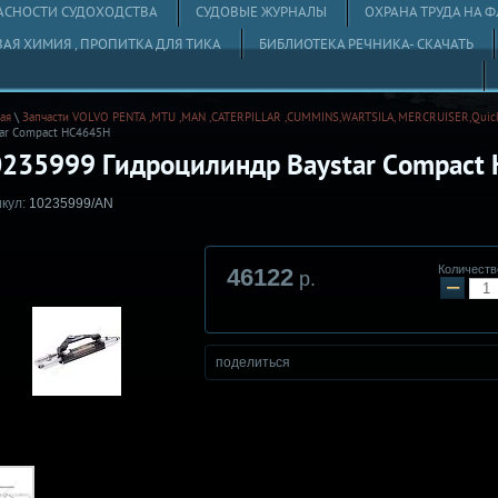
ПАСНОСТИ СУДОХОДСТВА
СУДОВЫЕ ЖУРНАЛЫ
ОХРАНА ТРУДА НА Ф
АЯ ХИМИЯ , ПРОПИТКА ДЛЯ ТИКА
БИБЛИОТЕКА РЕЧНИКА- СКАЧАТЬ
ая
\
Запчасти VOLVO PENTA ,MTU ,MAN ,CATERPILLAR ,CUMMINS,WARTSILA, MERCRUISER,Quick
tar Compact HC4645H
235999 Гидроцилиндр Baystar Compact
кул:
10235999/AN
Количеств
46122
р.
−
поделиться