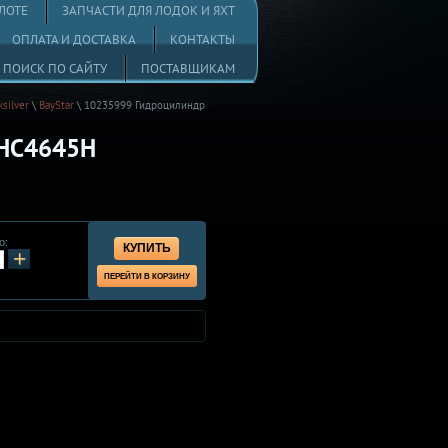
ЛОТЕ
ЗАПЧАСТИ ДЛЯ ЛОДОК И ЯХТ
ОПЛАТА И ДОСТАВКА
КОНТАКТЫ
ПОИСК ПО САЙТУ
ПОСТАВЩИКАМ
silver
\
BayStar
\
10235999 Гидроцилиндр
 HC4645H
о:
КУПИТЬ
+
ПЕРЕЙТИ В КОРЗИНУ