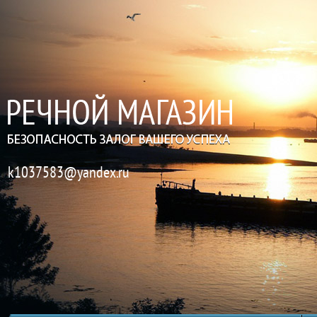
k1037583@yandex.ru