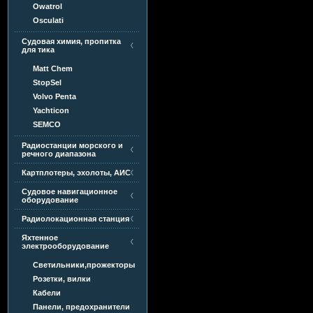
Owatrol
Osculati
Судовая химия, пропитка
для тика
Matt Chem
StopSel
Volvo Penta
Yachticon
SEMCO
Радиостанции морского и
речного диапазона
Картплотеры, эхолоты, АИС
Судовое навигационное
оборудование
Радиолокационная станция
Яхтенное
электрооборудование
Светильники,прожекторы
Розетки, вилки
Кабели
Панели, предохранители