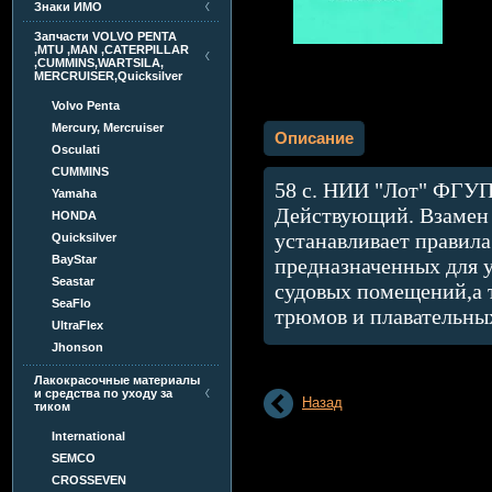
Знаки ИМО
Запчасти VOLVO PENTA
,MTU ,MAN ,CATERPILLAR
,CUMMINS,WARTSILA,
MERCRUISER,Quicksilver
Volvo Penta
Mercury, Mercruiser
Описание
Osculati
CUMMINS
58 с. НИИ "Лот" ФГУП 
Yamaha
Действующий. Взамен Р
HONDA
устанавливает правила
Quicksilver
BayStar
предназначенных для у
Seastar
судовых помещений,а т
SeaFlo
трюмов и плавательны
UltraFlex
Jhonson
Лакокрасочные материалы
и средства по уходу за
Назад
тиком
International
SEMCO
CROSSEVEN