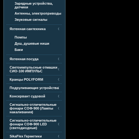
Зарядные устройства,
датчики
Антенны, электроприводы
Звуковые сигналы
Яхтенная сантехника
Помпы
Душ, душевые ниши
Баки
Яхтенная посуда
Светоимпульсные отмашки
СИО-100 ИМПУЛЬС
Кранцы POLYFORM
Подруливающие устройства
Консервант судовой
Сигнально-отличительные
фонари СОФ-900 (Лампы
накаливания)
Сигнально-отличительные
фонари СОФ-900 LED
(светодиодные)
SikaFlex Герметики