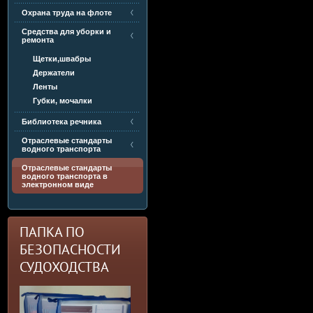
Охрана труда на флоте
Средства для уборки и
ремонта
Щетки,швабры
Держатели
Ленты
Губки, мочалки
Библиотека речника
Отраслевые стандарты
водного транспорта
Отраслевые стандарты
водного транспорта в
электронном виде
ПАПКА ПО
БЕЗОПАСНОСТИ
СУДОХОДСТВА